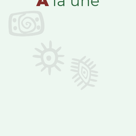
A
la une