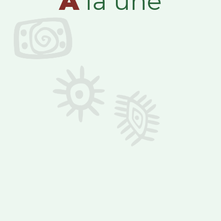
A
la une