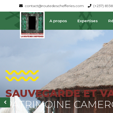
contact@routedeschefferies.com
(+237) 693
A propos
Expertises
Ré
SAUVEGARDE ET V
La Route Des Chefferies