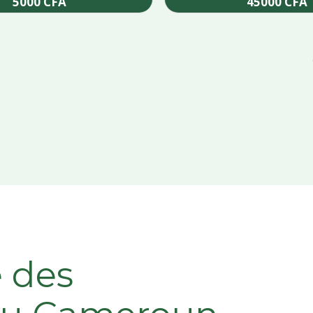
5000
CFA
45000
CFA
Add to cart
Add to cart
e des