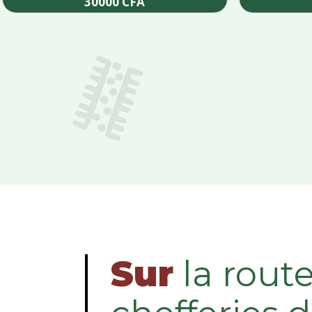
30000
CFA
Add to cart
Sur
la rout