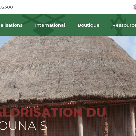
692300
alisations
International
Boutique
Ressourc
PAT
ALORISATION DU