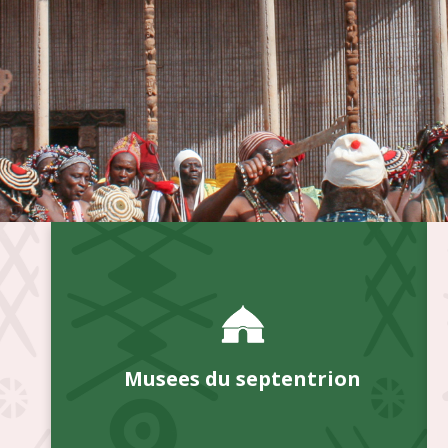
Musees du septentrion