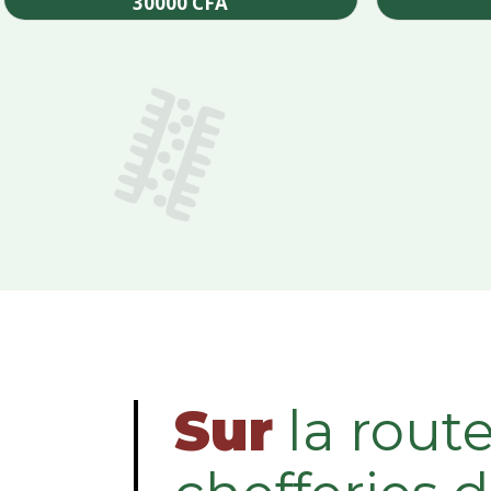
30000
CFA
Add to cart
Sur
la rout