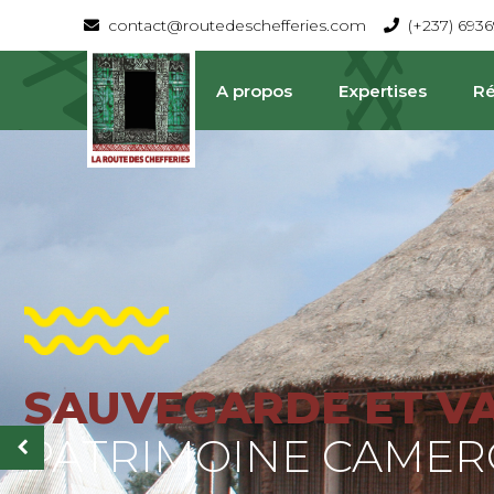
contact@routedeschefferies.com
(+237) 693
A propos
Expertises
Ré
SAUVEGARDE ET V
La Route Des Chefferies