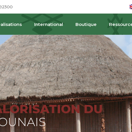
692300
alisations
International
Boutique
Ressourc
PA
ALORISATION DU