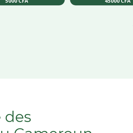
5000
CFA
45000
CFA
Add to cart
Add to cart
e des