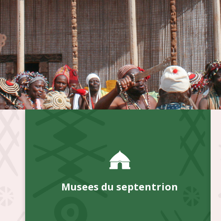
Musees du septentrion