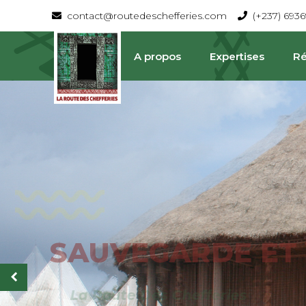
contact@routedeschefferies.com
(+237) 693
A propos
Expertises
Ré
SAUVEGARDE ET V
La Route Des Chefferies