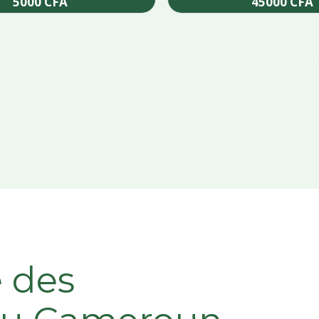
5000
CFA
45000
CFA
Add to cart
Add to cart
e des