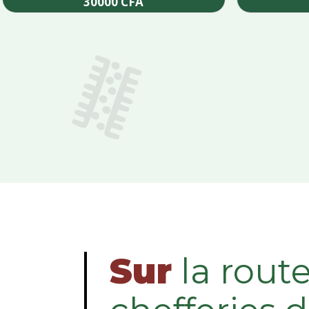
30000
CFA
Add to cart
Sur
la rout