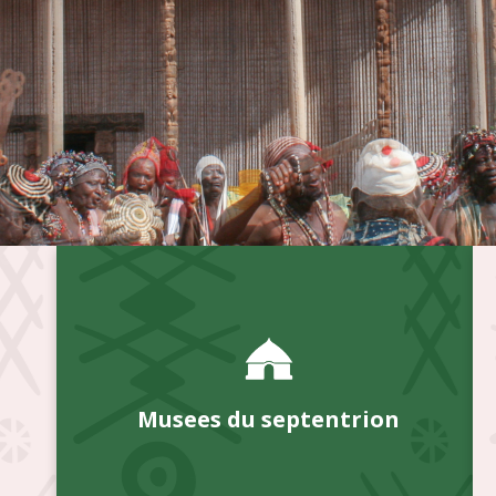
Musees du septentrion