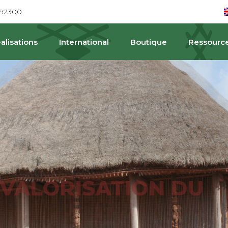
692300
alisations
International
Boutique
Ressourc
PAT
ALORISATION DU