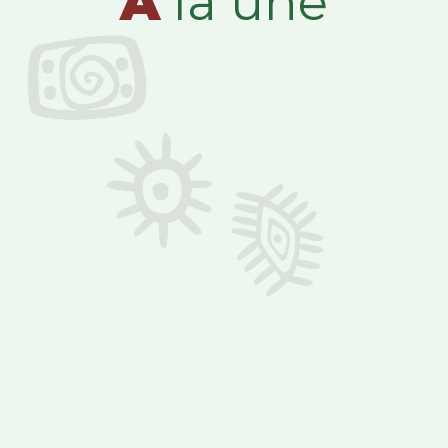
A
la une