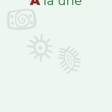
A
la une