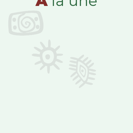
A
la une