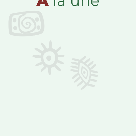
A
la une