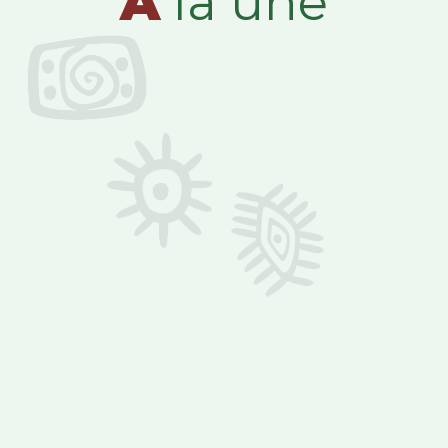
A
la une