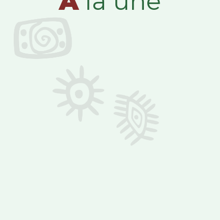
A
la une