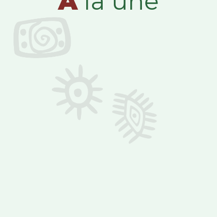
A
la une