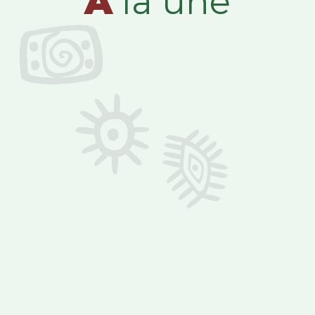
A
la une