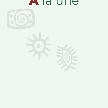
A
la une