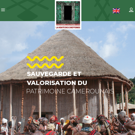
SAUVEGARD
ET
VALORISATI
DU