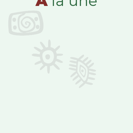
A
la une