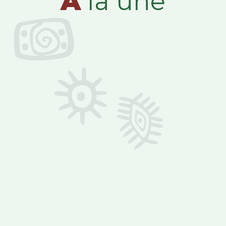
A
la une