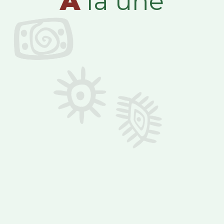
A
la une