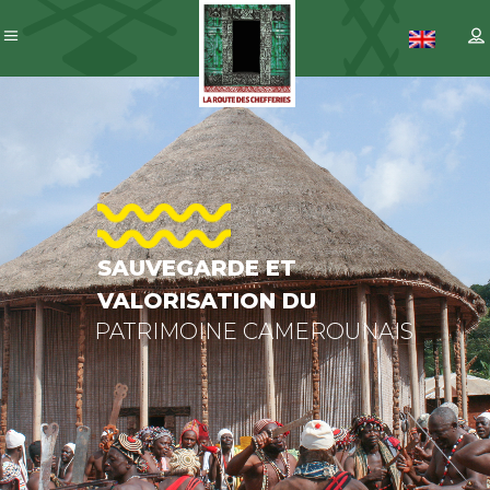
SAUVEGARDE
ET
VALORISATION
DU