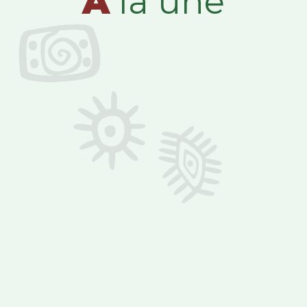
A
la une