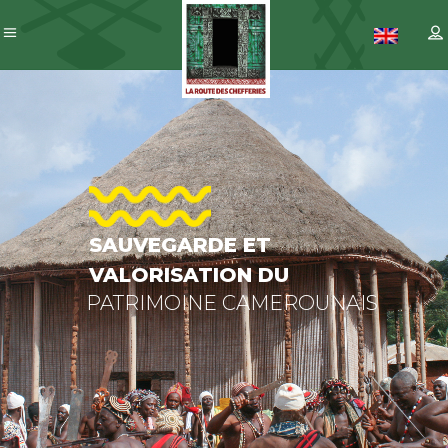
SAUVEGARDE
ET
VALORISATION
DU