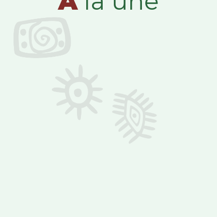
A
la une