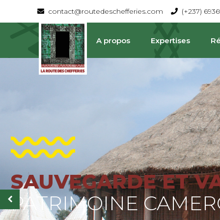
contact@routedeschefferies.com
(+237) 693
A propos
Expertises
Ré
SAUVEGARDE ET V
La Route Des Chefferies