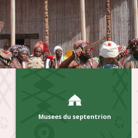
Musees du septentrion