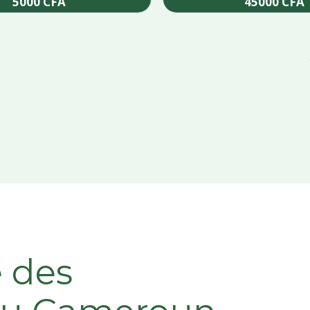
5000
CFA
45000
CFA
Add to cart
Add to cart
e des