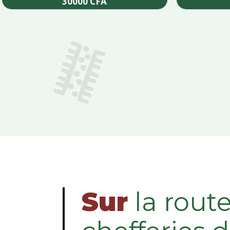
30000
CFA
Add to cart
Sur
la rout