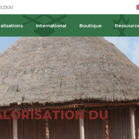
692300
alisations
International
Boutique
Ressourc
PAT
ALORISATION DU