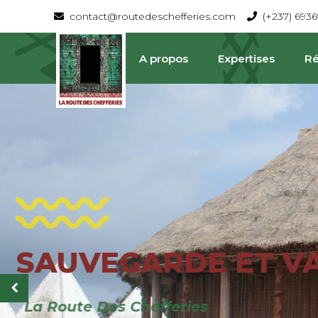
contact@routedeschefferies.com
(+237) 693
A propos
Expertises
Ré
SAUVEGARDE ET V
La Route Des Chefferies