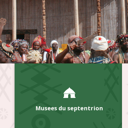
Musees du septentrion