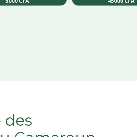
5000
CFA
45000
CFA
Add to cart
Add to cart
e des