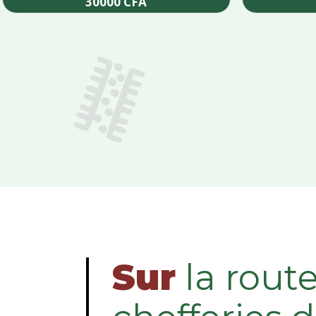
30000
CFA
Add to cart
Sur
la rout