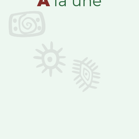
A
la une