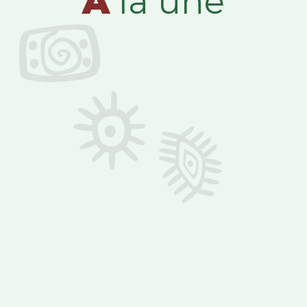
A
la une