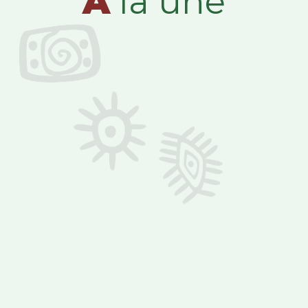
A
la une