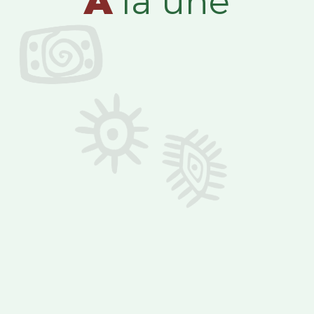
A
la une