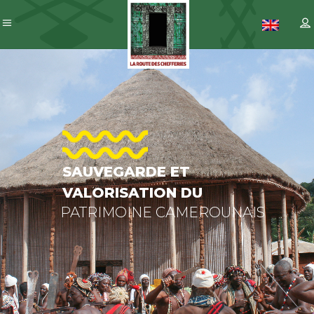
SAUVEGAR
ET
VALORISAT
DU