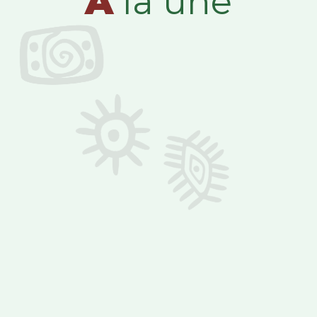
A
la une