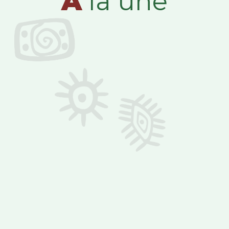
A
la une