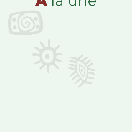
A
la une