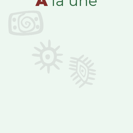
A
la une