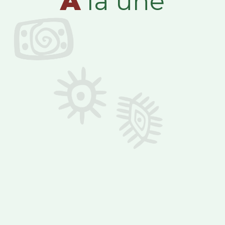
A
la une