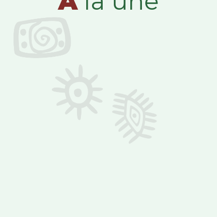
A
la une