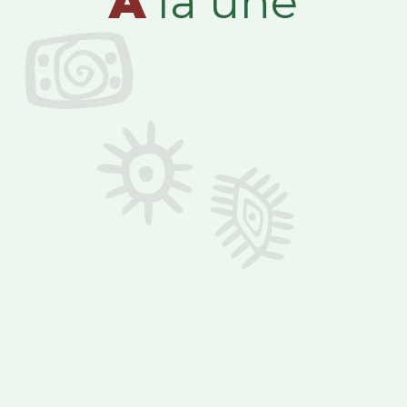
A
la une