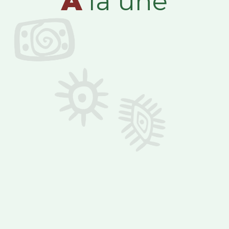
A
la une