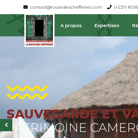
contact@routedeschefferies.com
(+237) 693
A propos
Expertises
Ré
SAUVEGARDE ET V
La Route Des Chefferies