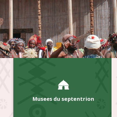
Musees du septentrion