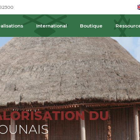
692300
alisations
International
Boutique
Ressourc
PAT
ALORISATION DU