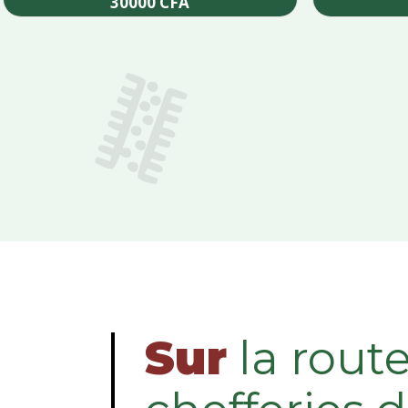
30000
CFA
Add to cart
Sur
la rout