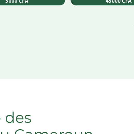
5000
CFA
45000
CFA
Add to cart
Add to cart
e des