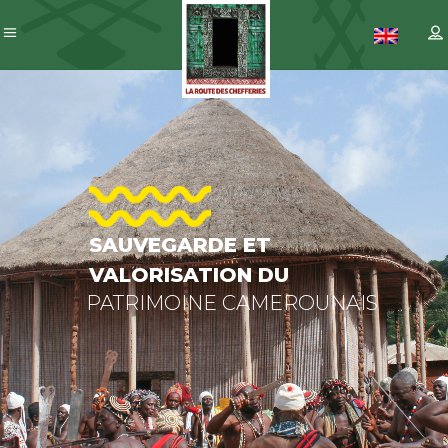
SAUVEGAR
ET
VALORISAT
DU