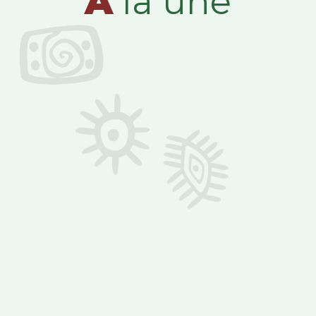
A
la une