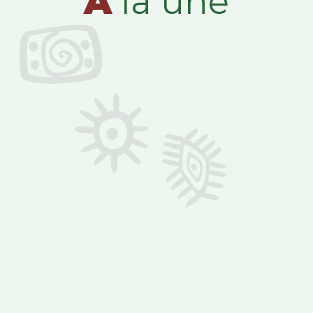
A
la une