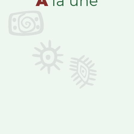
A
la une