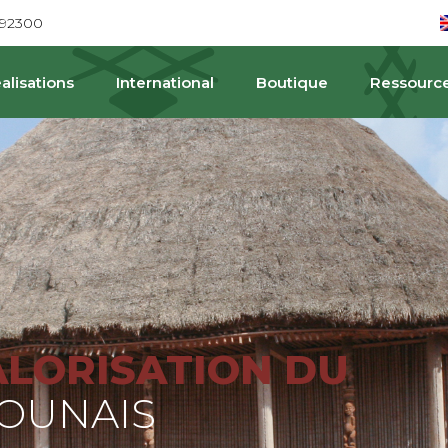
692300
alisations
International
Boutique
Ressourc
PAT
ALORISATION DU