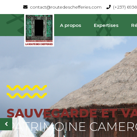
contact@routedeschefferies.com
(+237) 693
A propos
Expertises
Ré
SAUVEGARDE ET V
La Route Des Chefferies