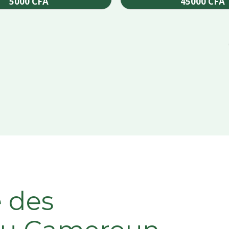
5000
CFA
45000
CFA
Add to cart
Add to cart
e des