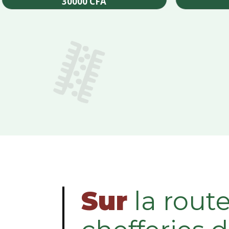
30000
CFA
Add to cart
Sur
la rout