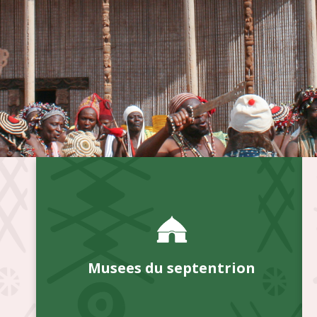
Musees du septentrion