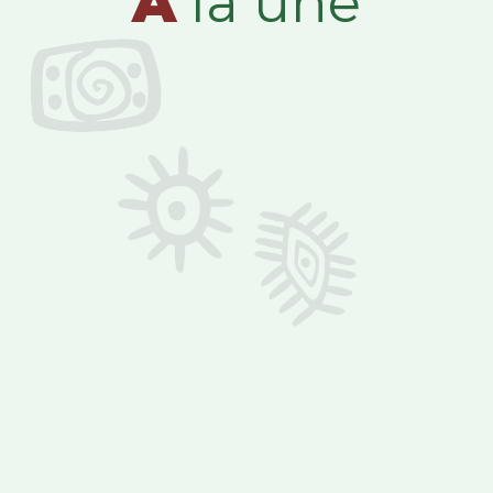
A
la une