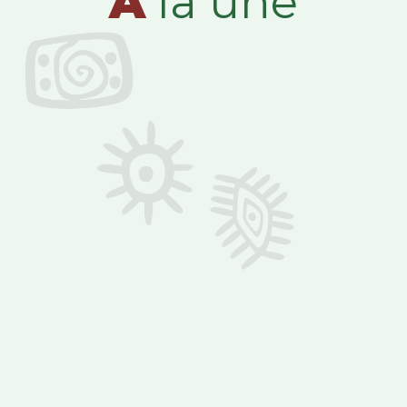
A
la une