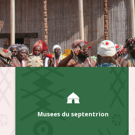
Musees du septentrion