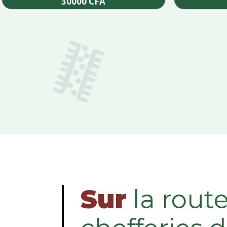
30000
CFA
Add to cart
Sur
la rout