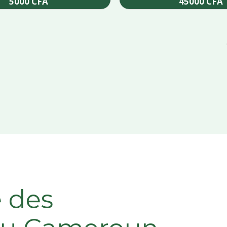
5000
CFA
45000
CFA
Add to cart
Add to cart
e des