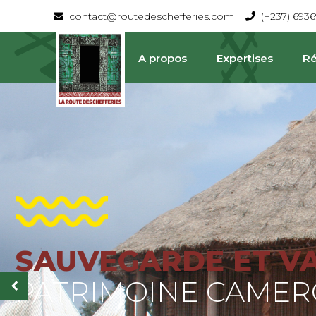
contact@routedeschefferies.com
(+237) 693
A propos
Expertises
Ré
SAUVEGARDE ET V
La Route Des Chefferies