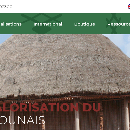
692300
alisations
International
Boutique
Ressourc
PA
ALORISATION DU