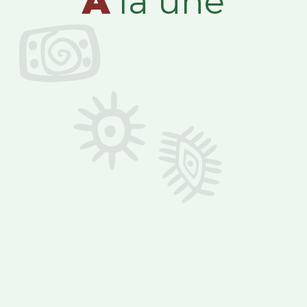
A
la une