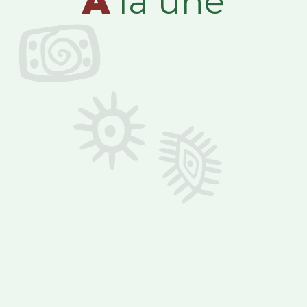
A
la une