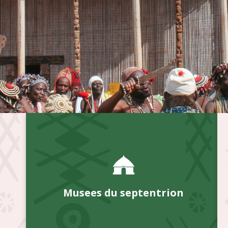
Musees du septentrion