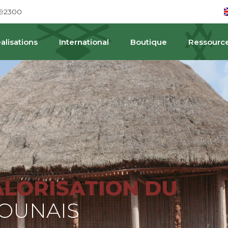
692300
alisations
International
Boutique
Ressourc
PAT
ALORISATION DU