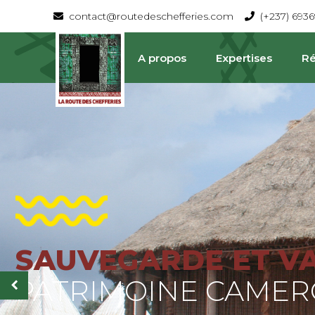
contact@routedeschefferies.com
(+237) 693
A propos
Expertises
Ré
SAUVEGARDE ET V
La Route Des Chefferies