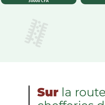
30000
CFA
Add to cart
Sur
la rout