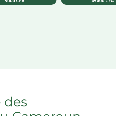
5000
CFA
45000
CFA
Add to cart
Add to cart
e des