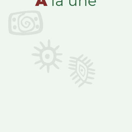
A
la une