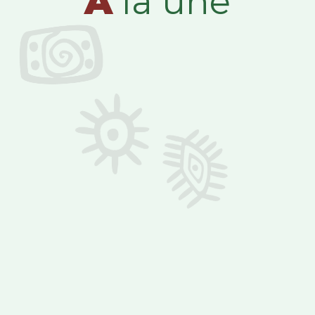
A
la une