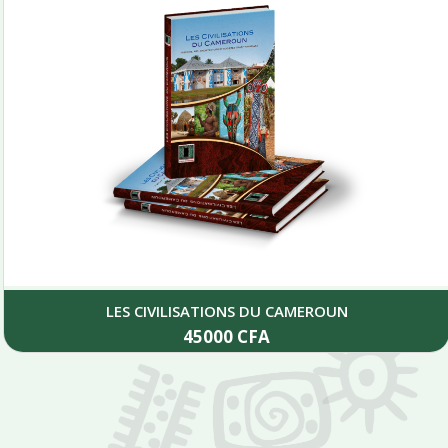
LES CIVILISATIONS DU CAMEROUN
S
45000
CFA
Add to cart