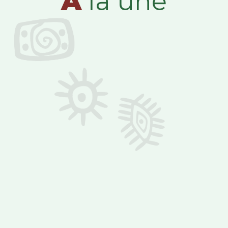
A
la une