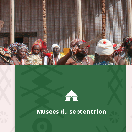
Musees du septentrion