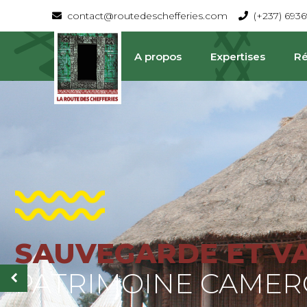
contact@routedeschefferies.com
(+237) 693
A propos
Expertises
Ré
SAUVEGARDE ET V
La Route Des Chefferies