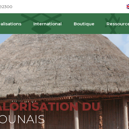
692300
alisations
International
Boutique
Ressourc
PAT
ALORISATION DU