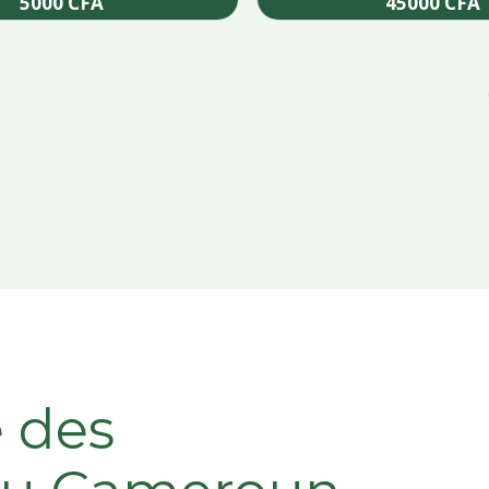
5000
CFA
45000
CFA
Add to cart
Add to cart
e des