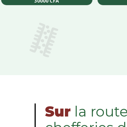
30000
CFA
Add to cart
Sur
la rout