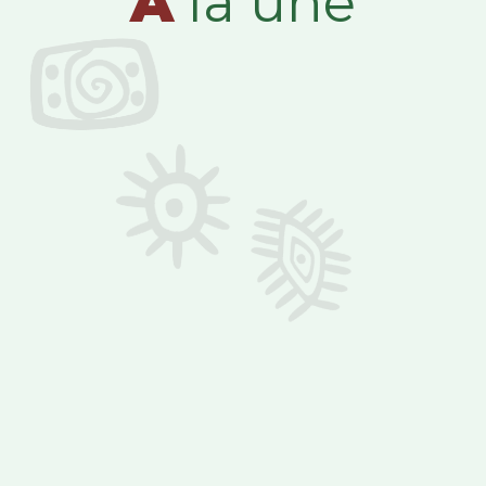
A
la une