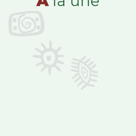
A
la une